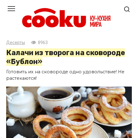
Перейти
к
контенту
Десерты
8963
Калачи из творога на сковороде
«Бублон»
Готовить их на сковороде одно удовольствие! Не
растекаются!