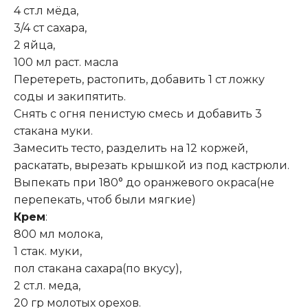
4 ст.л мёда,
3/4 ст сахара,
2 яйца,
100 мл раст. масла
Перетереть, растопить, добавить 1 ст ложку
соды и закипятить.
Снять с огня пенистую смесь и добавить 3
стакана муки.
Замесить тесто, разделить на 12 коржей,
раскатать, вырезать крышкой из под кастрюли.
Выпекать при 180° до оранжевого окраса(не
перепекать, чтоб были мягкие)
Крем
:
800 мл молока,
1 стак. муки,
пол стакана сахара(по вкусу),
2 ст.л. меда,
20 гр молотых орехов.