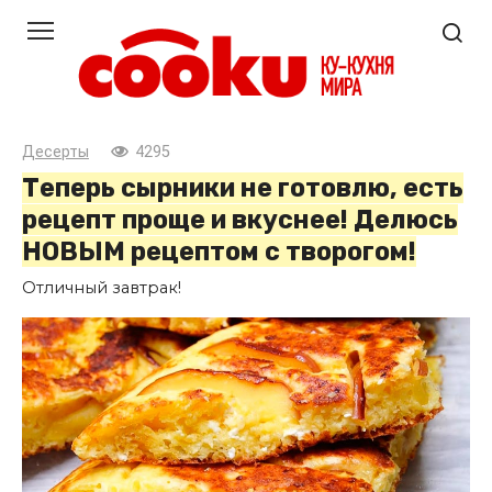
Перейти
к
контенту
Десерты
4295
Теперь сырники не готовлю, есть
рецепт проще и вкуснее! Делюсь
НОВЫМ рецептом с творогом!
Отличный завтрак!