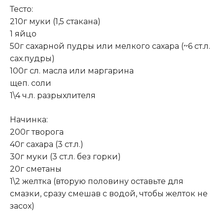
Тесто:
210г муки (1,5 стакана)
1 яйцо
50г сахарной пудры или мелкого сахара (~6 ст.л.
сах.пудры)
100г сл. масла или маргарина
щеп. соли
1\4 ч.л. разрыхлителя
Начинка:
200г творога
40г сахара (3 ст.л.)
30г муки (3 ст.л. без горки)
20г сметаны
1\2 желтка (вторую половину оставьте для
смазки, сразу смешав с водой, чтобы желток не
засох)