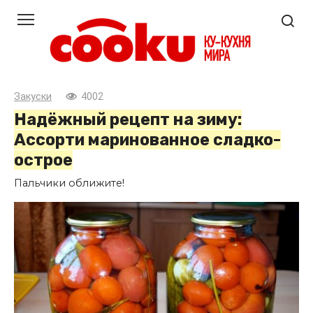
Перейти
к
контенту
Закуски
4002
Надёжный рецепт на зиму:
Ассорти маринованное сладко-
острое
Пальчики оближите!