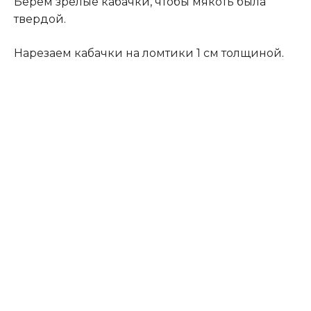
Берем зрелые кабачки, чтобы мякоть была
твердой.
Нарезаем кабачки на ломтики 1 см толщиной
.