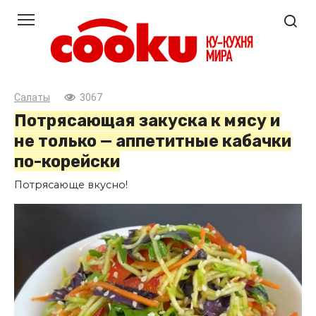
Перейти
к
контенту
Салаты
3067
Потрясающая закуска к мясу и
не только — аппетитные кабачки
по-корейски
Потрясающе вкусно!