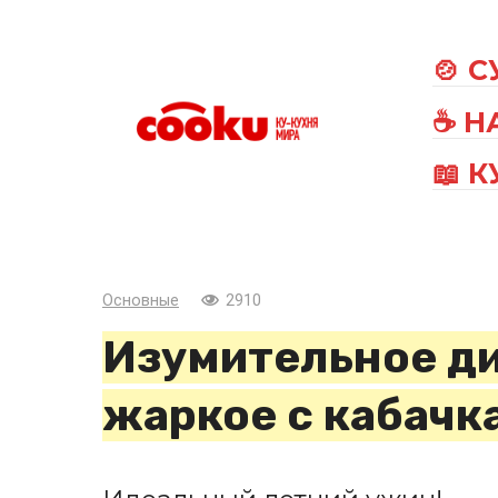
Перейти
к
🍲 
контенту
☕ Н
📖 
Основные
2910
Изумительное д
жаркое с кабачк