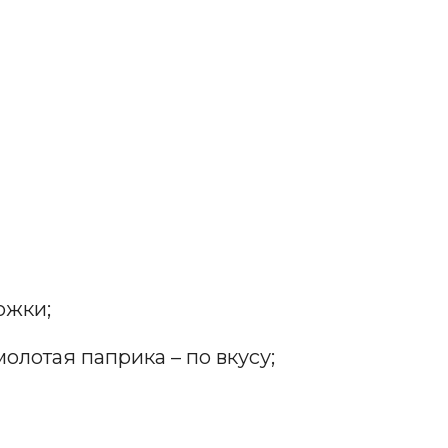
ожки;
молотая паприка – по вкусу;