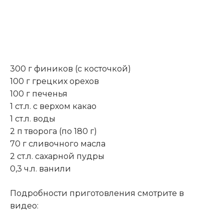
300 г фиников (с косточкой)
100 г грецких орехов
100 г печенья
1 ст.л. с верхом какао
1 ст.л. воды
2 п творога (по 180 г)
70 г сливочного масла
2 ст.л. сахарной пудры
0,3 ч.л. ванили
Подробности приготовления смотрите в
видео: