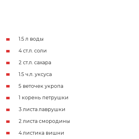
1.5 л воды
4 ст.л. соли
2 ст.л. сахара
1.5 ч.л. уксуса
5 веточек укропа
1 корень петрушки
3 листа лаврушки
2 листа смородины
4 листика вишни