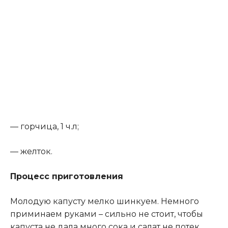
— горчица, 1 ч.л;
— желток.
Процесс приготовления
Молодую капусту мелко шинкуем. Немного
приминаем руками – сильно не стоит, чтобы
капуста не дала много сока и салат не потек
.