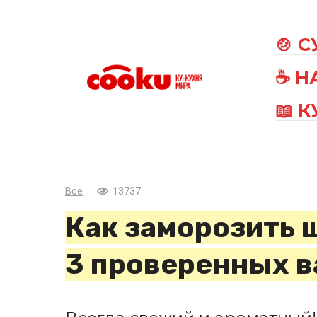
Перейти
к
🍲 
контенту
☕ Н
📖 
Все
13737
Как заморозить щ
3 проверенных в