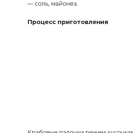
— соль, майонез.
Процесс приготовления
Крабовые палочки режем кусочкам