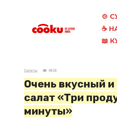
Перейти
к
🍲 
контенту
☕ Н
📖 
Салаты
4838
Очень вкусный и
салат «Три прод
минуты»