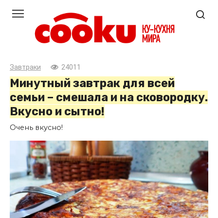
Перейти
к
контенту
Завтраки
24011
Минутный завтрак для всей
семьи – смешала и на сковородку.
Вкусно и сытно!
Очень вкусно!