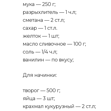
мука — 250 г;
разрыхлитель — 1 ч.л;
сметана — 2 ст.л;
сахар — 1 ст.л.
желток — 1 шт;
масло сливочное — 100 г;
соль — 1/4 ч.л;
ванилин — по вкусу;
Для начинки:
творог — 500 г;
яйца — 3 шт;
крахмал кукурузный — 2 ст.л;