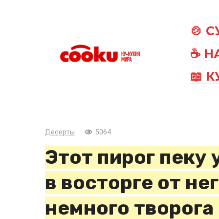
Перейти
к
🍲 
контенту
☕ Н
📖 
Десерты
5064
Этот пирог пеку 
в восторге от не
немного творога 