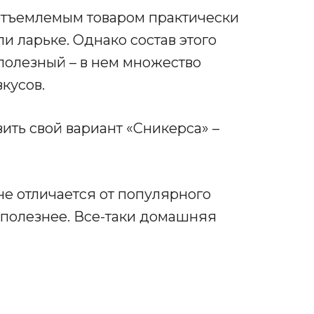
еотъемлемым товаром практически
и ларьке. Однако состав этого
 полезный – в нем множество
кусов.
вить свой вариант «Сникерса» –
не отличается от популярного
 полезнее. Все-таки домашняя