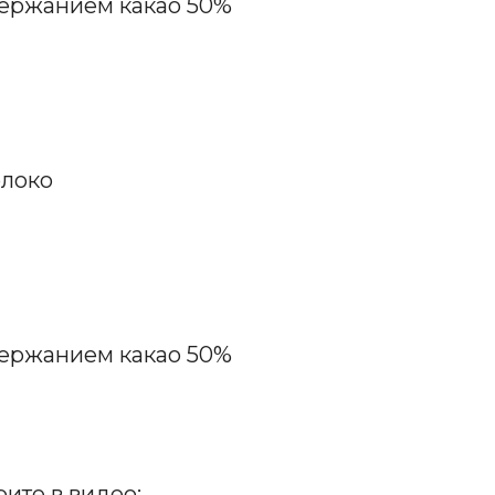
держанием какао 50%
олоко
держанием какао 50%
ите в видео: