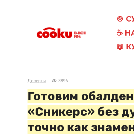
Перейти
к
🍲 
контенту
☕ Н
📖 
Десерты
3896
Готовим обалден
«Сникерс» без ду
точно как знаме