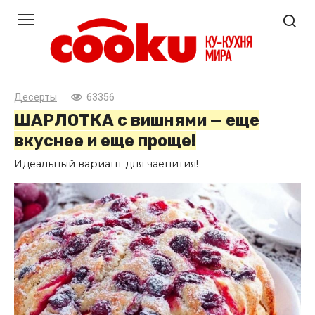
Перейти
к
контенту
Десерты
63356
ШАРЛОТКА с вишнями — еще
вкуснее и еще проще!
Идеальный вариант для чаепития!