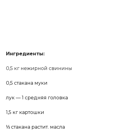
Ингредиенты:
0,5
кг нежирной свинины
0,5
стакана муки
лук — 1 средняя головка
1,5
кг картошки
⅓
стакана растит. масла