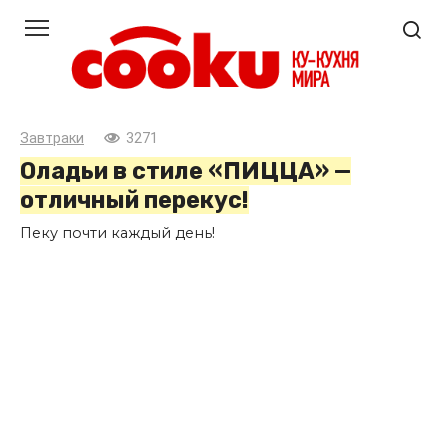
Перейти
к
контенту
Завтраки
3271
Оладьи в стиле «ПИЦЦА» —
отличный перекус!
Пеку почти каждый день!