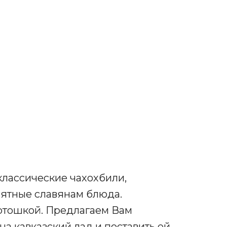
 классические чахохбили,
нятные славянам блюда.
ртошкой. Предлагаем Вам
на кавказский лад и поставить ей