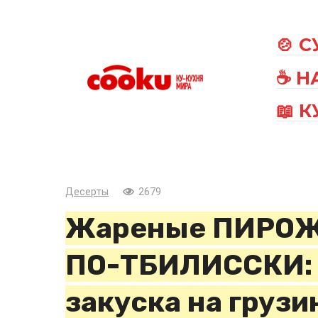
Перейти
к
🍲 
контенту
☕ Н
📖 
Десерты
2679
Жареные ПИРОЖ
ПО-ТБИЛИССКИ: 
закуска на грузи