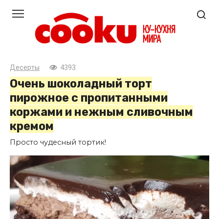
Перейти
к
контенту
Десерты
4393
Очень шоколадный торт
пирожное с пропитанными
коржами и нежным сливочным
кремом
Просто чудесный тортик!