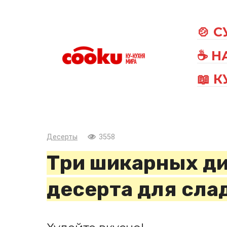
Перейти
к
🍲 
контенту
☕ Н
📖 
Десерты
3558
Три шикарных д
десерта для сл