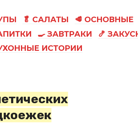
СУПЫ
🥬 САЛАТЫ
🥩 ОСНОВНЫЕ
АПИТКИ
🍳 ЗАВТРАКИ
🍤 ЗАКУС
КУХОННЫЕ ИСТОРИИ
иетических
адкоежек