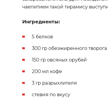
чаепитием такой тирамису выступ
Ингредиенты:
5 белков
300 гр обезжиренного творога
150 гр овсяных орубей
200 мл кофе
3 гр разрыхлителя
стевия по вкусу