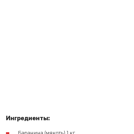
Ингредиенты:
Баранина (мякоть) 1 кг