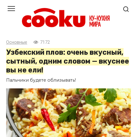
Перейти
к
контенту
Основные
7172
Узбекский плов: очень вкусный,
сытный, одним словом — вкуснее
вы не ели!
Пальчики будете облизывать!