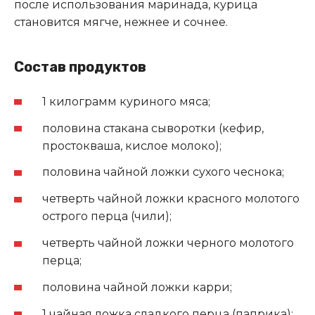
после использования маринада, курица
становится мягче, нежнее и сочнее.
Состав продуктов
1 килограмм куриного мяса;
половина стакана сыворотки (кефир,
простокваша, кислое молоко);
половина чайной ложки сухого чеснока;
четверть чайной ложки красного молотого
острого перца (чили);
четверть чайной ложки черного молотого
перца;
половина чайной ложки карри;
1 чайная ложка сладкого перца (паприка);