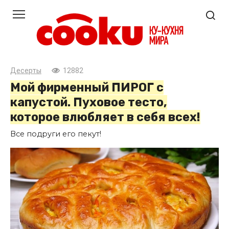
Перейти
к
контенту
Десерты
12882
Мой фирменный ПИРОГ с
капустой. Пуховое тесто,
которое влюбляет в себя всех!
Все подруги его пекут!