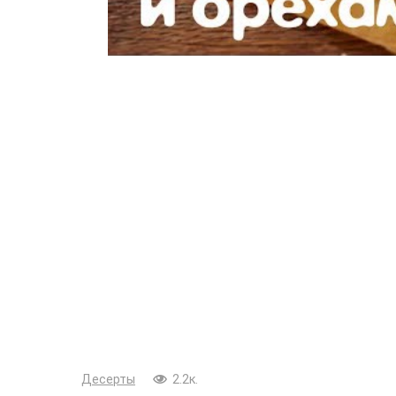
Десерты
2.2к.