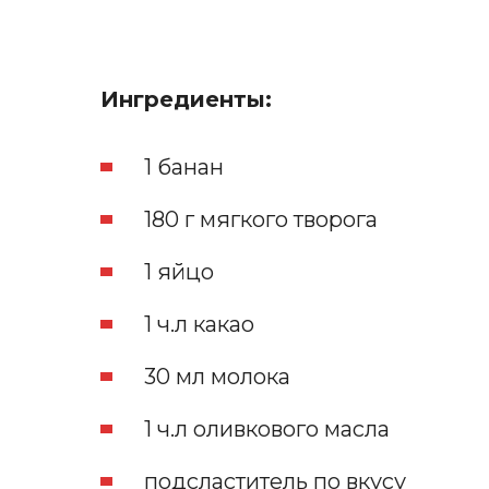
Ингредиенты:
1 банан
180 г мягкого творога
1 яйцо
1 ч.л какао
30 мл молока
1 ч.л оливкового масла
подсластитель по вкусу