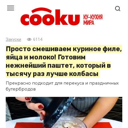
Перейти
к
контенту
Закуски
6114
Просто смешиваем куриное филе,
яйца и молоко! Готовим
нежнейший паштет, который в
тысячу раз лучше колбасы
Прекрасно подходит для перекуса и праздничных
бутербродов