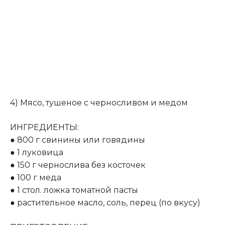
4) Мясо, тушеное с черносливом и медом
ИНГРЕДИЕНТЫ:
● 800 г свинины или говядины
● 1 луковица
● 150 г чернослива без косточек
● 100 г меда
● 1 стол. ложка томатной пасты
● растительное масло, соль, перец (по вкусу)