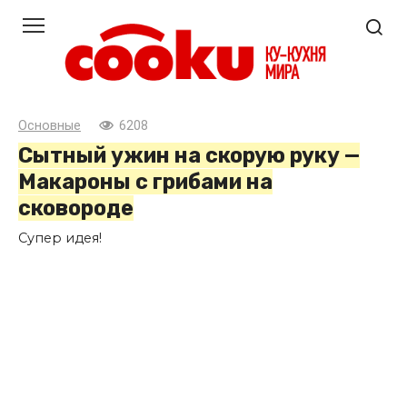
Перейти
к
контенту
Основные
6208
Сытный ужин на скорую руку —
Макароны с грибами на
сковороде
Супер идея!