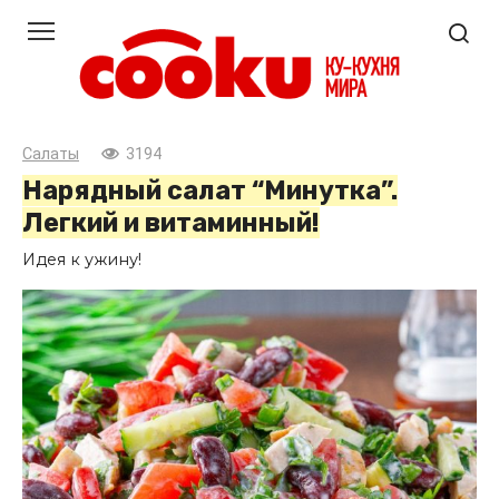
Перейти
к
контенту
Салаты
3194
Нарядный салат “Минутка”.
Легкий и витаминный!
Идея к ужину!