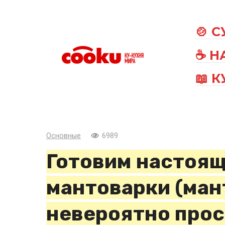
Перейти
к
🍲 
контенту
☕ Н
📖 
Основные
6989
Готовим настоящ
мантоварки (ман
невероятно прос