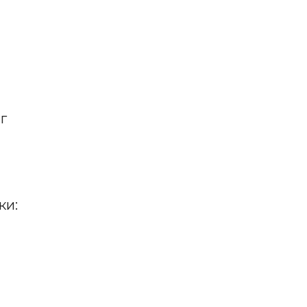
г
ки: