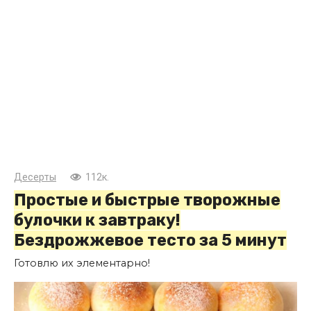
Десерты
112к.
Простые и быстрые творожные
булочки к завтраку!
Бездрожжевое тесто за 5 минут
Готовлю их элементарно!