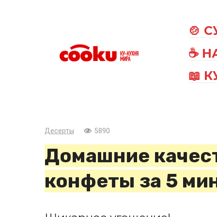
Перейти
к
🍲 
контенту
☕ Н
📖 
Десерты
5890
Домашние качес
конфеты за 5 ми