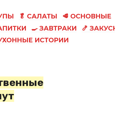
СУПЫ
🥬 САЛАТЫ
🥩 ОСНОВНЫЕ
АПИТКИ
🍳 ЗАВТРАКИ
🍤 ЗАКУС
КУХОННЫЕ ИСТОРИИ
твенные
нут