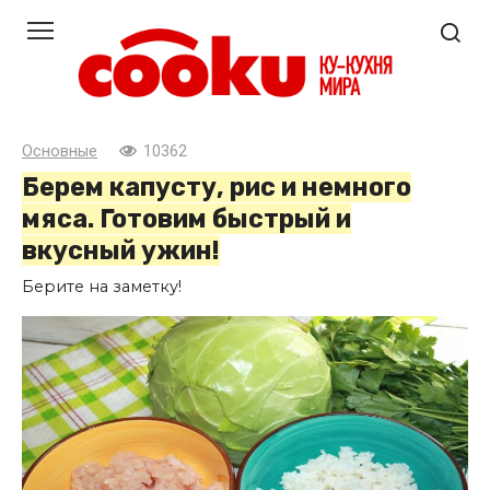
Перейти
к
контенту
Основные
10362
Берем капусту, рис и немного
мяса. Готовим быстрый и
вкусный ужин!
Берите на заметку!