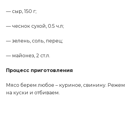
— сыр, 150 г;
— чеснок сухой, 0.5 ч.л;
— зелень, соль, перец;
— майонез, 2 ст.л.
Процесс приготовления
Мясо берем любое – куриное, свинину. Режем
на куски и отбиваем.