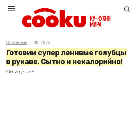
Перейти
к
контенту
Основные
2670
Готовим супер ленивые голубцы
в рукаве. Сытно и некалорийно!
Объедение!