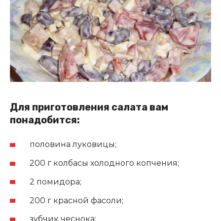
Для приготовления салата вам
понадобится:
половина луковицы;
200 г колбасы холодного копчения;
2 помидора;
200 г красной фасоли;
зубчик чеснока;