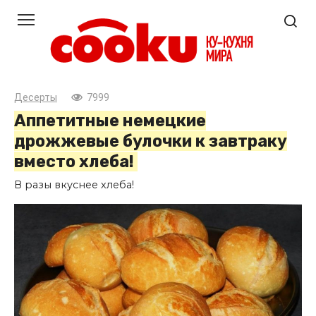
Перейти
к
контенту
Десерты
7999
Аппетитные немецкие
дрожжевые булочки к завтраку
вместо хлеба!
В разы вкуснее хлеба!