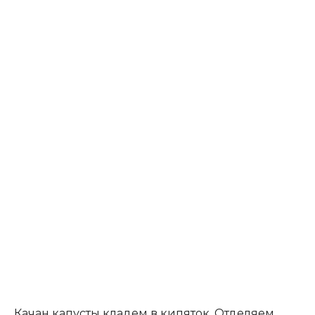
Качан капусты кладем в кипяток. Отделяем