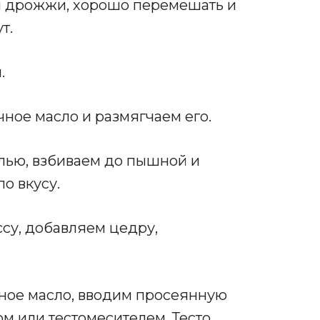
 и дрожжи, хорошо перемешать и
т.
.
ное масло и размягчаем его.
лью, взбиваем до пышной и
о вкусу.
су, добавляем цедру,
ное масло, вводим просеянную
м или тестомесителем. Тесто