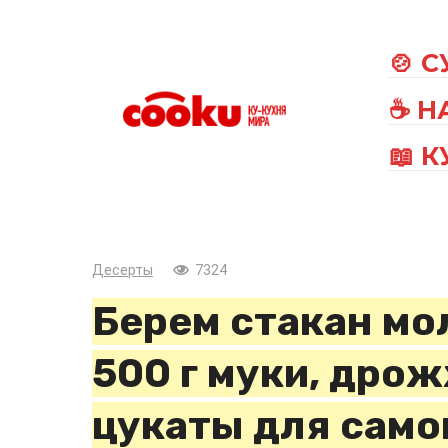
Перейти
к
🍲 
контенту
☕ Н
📖 
Десерты
7324
Берем стакан мо
500 г муки, дрож
цукаты для само