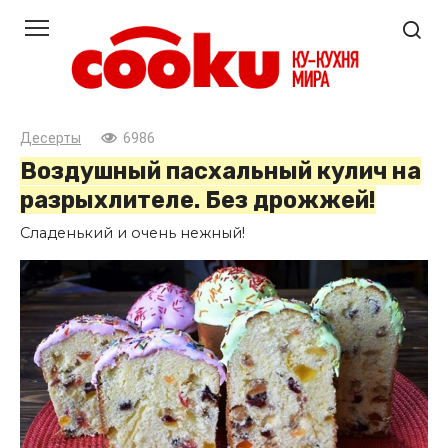
Перейти
к
контенту
Десерты
6986
Воздушный пасхальный кулич на
разрыхлителе. Без дрожжей!
Сладенький и очень нежный!