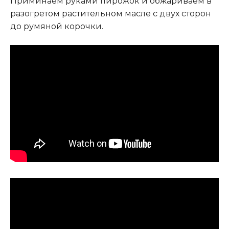
Приминаем руками пирожок и обжариваем в
разогретом растительном масле с двух сторон
до румяной корочки.