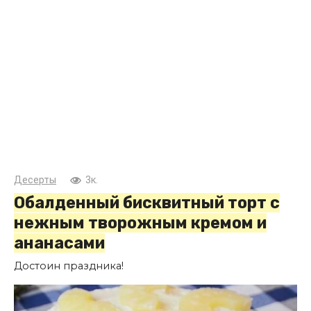
Десерты
3к.
Обалденный бисквитный торт с
нежным творожным кремом и
ананасами
Достоин праздника!