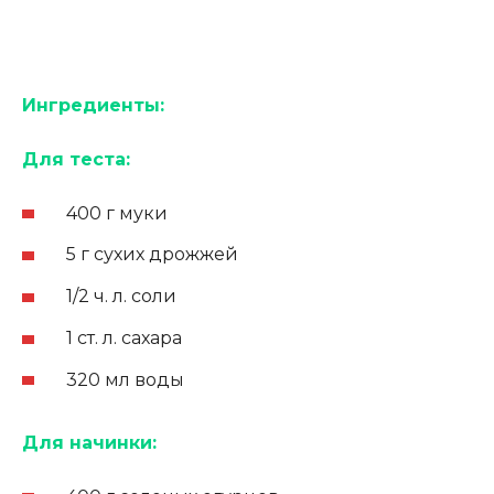
Ингредиенты:
Для теста:
400 г муки
5 г сухих дрожжей
1/2 ч. л. соли
1 ст. л. сахара
320 мл воды
Для начинки: