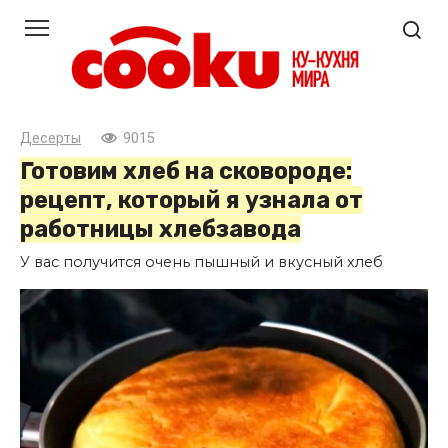
Перейти
к
контенту
Десерты
9015
Готовим хлеб на сковороде:
рецепт, который я узнала от
работницы хлебзавода
У вас получится очень пышный и вкусный хлеб