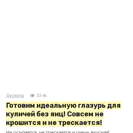
Десерты
33.4к.
Готовим идеальную глазурь для
куличей без яиц! Совсем не
крошится и не трескается!
Не осыпается, не трескается и очень вкусная!