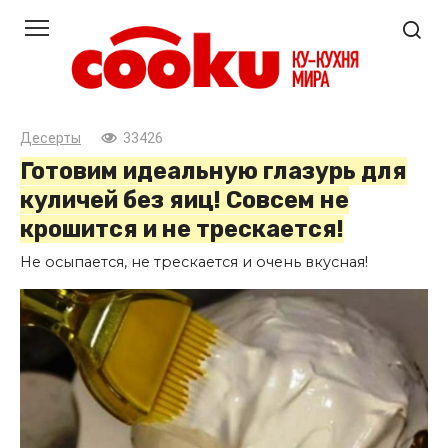
Перейти
к
контенту
Десерты
33426
Готовим идеальную глазурь для
куличей без яиц! Совсем не
крошится и не трескается!
Не осыпается, не трескается и очень вкусная!