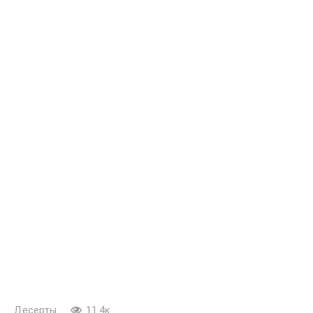
Десерты
11.4к.