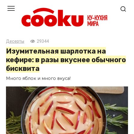
Перейти
к
контенту
Десерты
29344
Изумительная шарлотка на
кефире: в разы вкуснее обычного
бисквита
Много яблок и много вкуса!