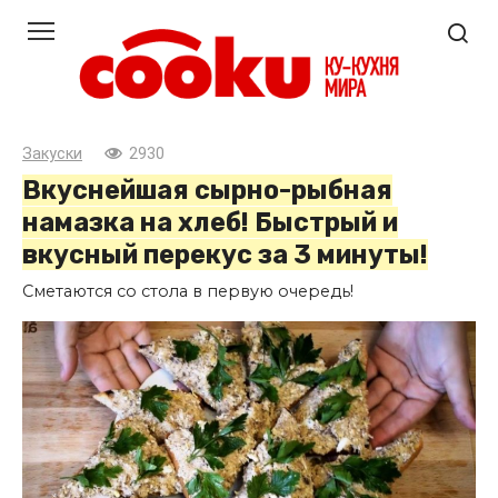
Перейти
к
контенту
Закуски
2930
Вкуснейшая сырно-рыбная
намазка на хлеб! Быстрый и
вкусный перекус за 3 минуты!
Сметаются со стола в первую очередь!