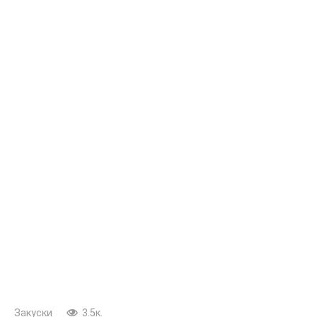
Закуски
3.5к.