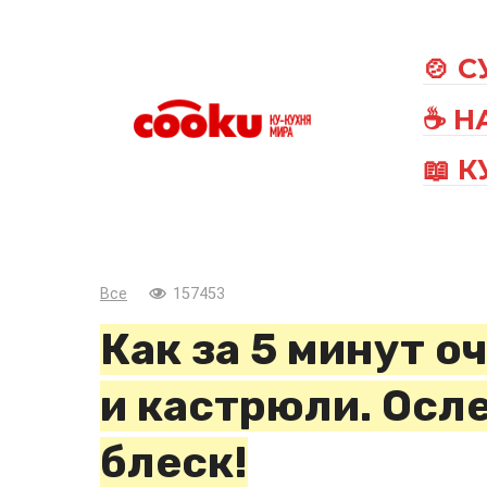
Перейти
к
🍲 
контенту
☕ Н
📖 
Все
157453
Как за 5 минут о
и кастрюли. Осл
блеск!