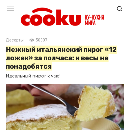
Перейти
к
контенту
Десерты
50307
Нежный итальянский пирог «12
ложек» за полчаса: и весы не
понадобятся
Идеальный пирог к чаю!