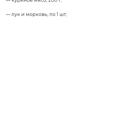
— куриное мясо, 200 г;
— лук и морковь, по 1 шт;