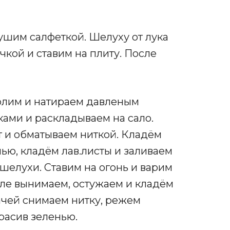
ушим салфеткой. Шелуху от лука
чкой и ставим на плиту. После
солим и натираем давленым
ами и раскладываем на сало.
т и обматываем ниткой. Кладём
ью, кладём лав.листы и заливаем
шелухи. Ставим на огонь и варим
сле вынимаем, остужаем и кладём
ачей снимаем нитку, режем
расив зеленью.