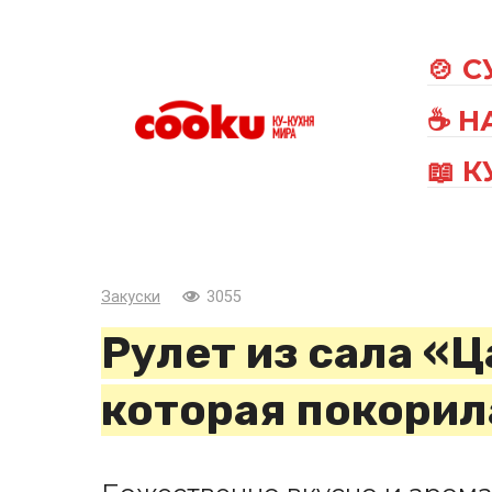
Перейти
к
🍲 
контенту
☕ Н
📖 
Закуски
3055
Рулет из сала «Ц
которая покорил