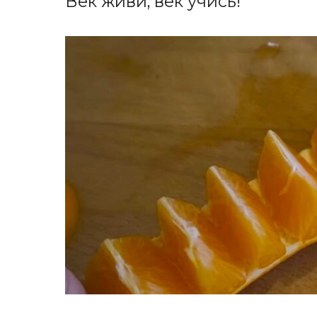
Век живи, век учись!