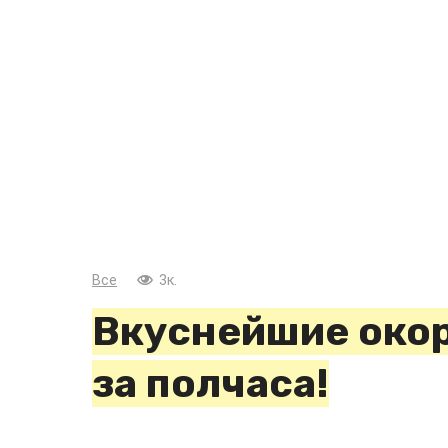
Все
3к.
Вкуснейшие окор
за полчаса!