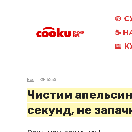
Перейти
к
🍲 
контенту
☕ Н
📖 
Все
5258
Чистим апельсин 
секунд, не запач