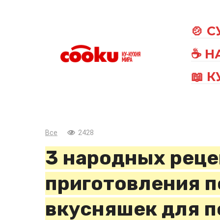
Перейти
к
🍲 
контенту
☕ Н
📖 
Все
2428
3 народных реце
приготовления 
вкусняшек для 