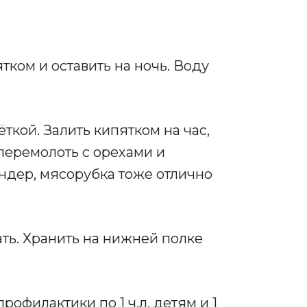
ятком и оставить на ночь. Воду
ткой. Залить кипятком на час,
перемолоть с орехами и
ндер, мясорубка тоже отлично
ать. Хранить на нижней полке
рофилактики по 1 ч.л. детям и 1