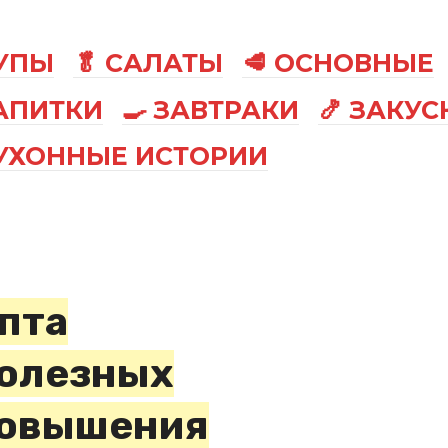
СУПЫ
🥬 САЛАТЫ
🥩 ОСНОВНЫЕ
АПИТКИ
🍳 ЗАВТРАКИ
🍤 ЗАКУС
КУХОННЫЕ ИСТОРИИ
пта
полезных
повышения