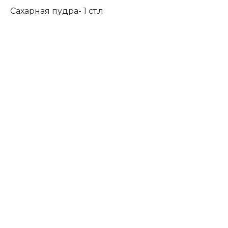
Сахарная пудра-
1
ст.л