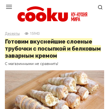
Перейти
к
контенту
Десерты
15943
Готовим вкуснейшие слоеные
трубочки с посыпкой и белковым
заварным кремом
С магазинными не сравнить!