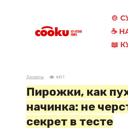
Перейти
к
🍲 
контенту
☕ Н
📖 
Десерты
4411
Пирожки, как пу
начинка: не черс
секрет в тесте