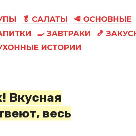
СУПЫ
🥬 САЛАТЫ
🥩 ОСНОВНЫЕ
АПИТКИ
🍳 ЗАВТРАКИ
🍤 ЗАКУС
КУХОННЫЕ ИСТОРИИ
х! Вкусная
твеют, весь