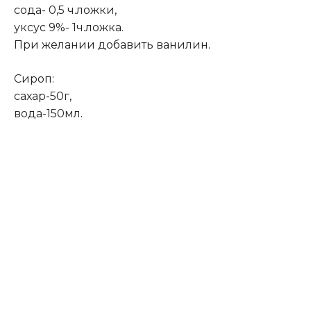
сода- 0,5 ч.ложки,
уксус 9%- 1ч.ложка.
При желании добавить ванилин.
Сироп:
сахар-50г,
вода-150мл
.