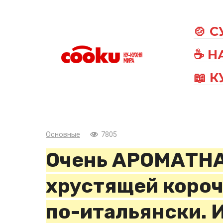
Перейти
к
🍲 
контенту
☕ Н
📖 
Основные
7805
Очень АРОМАТНА
хрустящей коро
по-итальянски. 