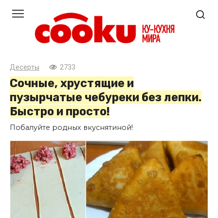
Перейти
к
контенту
Десерты
2733
Сочные, хрустящие и
пузырчатые чебуреки без лепки.
Быстро и просто!
Побалуйте родных вкуснятиной!